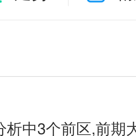
:前期分析中
累获734万,
析中3个前区,前期大
奖