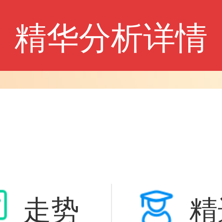
精华分析详情
走势
精