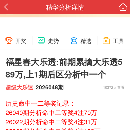
精华分析详情
开奖
走势
精选
工具
福星春大乐透:前期累擒大乐透5
89万,上1期后区分析中一个
超级大乐透
·2026048期
10372人查看
历史命中一二等奖记录：
26040期分析命中二等奖4注70万
26022期分析命中二等奖4注31万