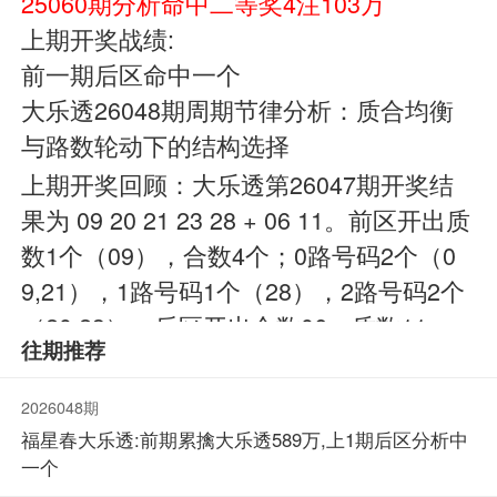
25060期分析命中二等奖4注103万
上期开奖战绩:
前一期后区命中一个
大乐透26048期周期节律分析：质合均衡
与路数轮动下的结构选择
上期开奖回顾：大乐透第26047期开奖结
果为 09 20 21 23 28 + 06 11。前区开出质
数1个（09），合数4个；0路号码2个（0
9,21），1路号码1个（28），2路号码2个
（20,23）；后区开出合数06、质数11，
往期推荐
重号0个。
前区分析
2026048期
质合比结构：冷热转换下的均衡回归
福星春大乐透:前期累擒大乐透589万,上1期后区分析中
一个
从近10期前区质合走势看，合数号码共开