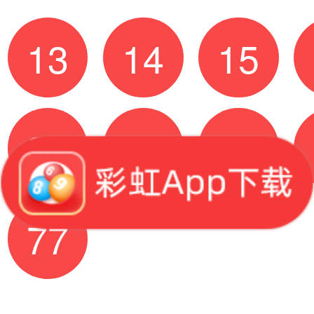
13
14
15
37
38
43
77