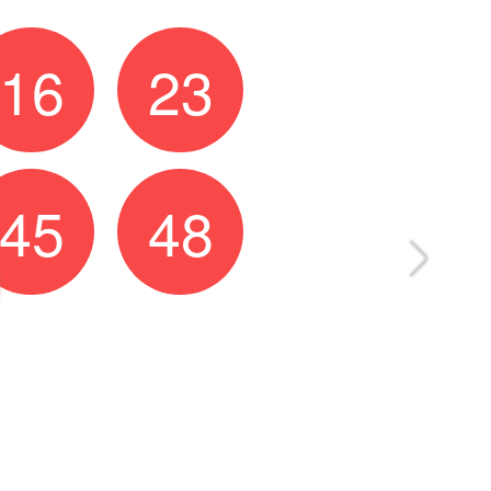
16
23
45
48