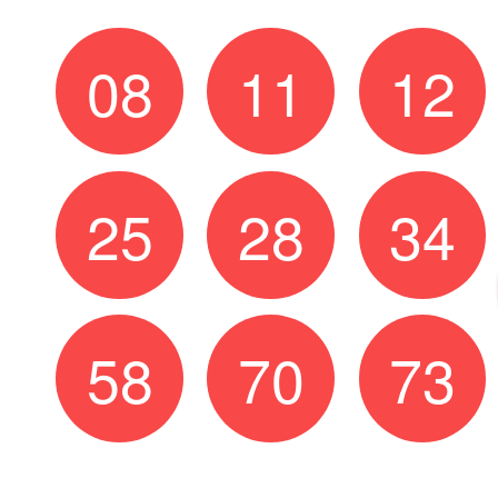
08
11
12
25
28
34
58
70
73