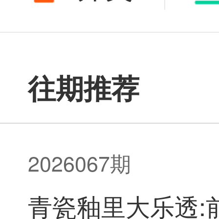
青瓷釉里
往期推荐
透3393万
2026067期
青瓷釉里大乐透:
万,本期