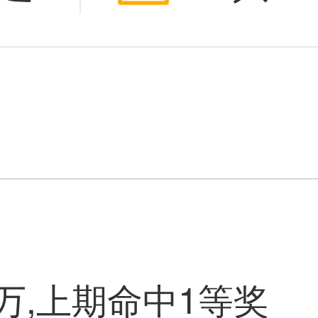
累擒大乐
奖1189
万,上期命中1等奖
大奖。