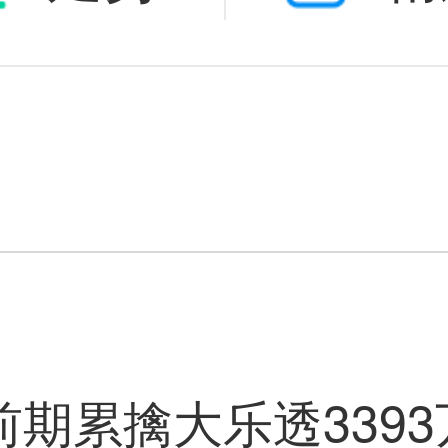
大乐透:前期
,上期命中1等
前期累擒大乐透3393
单挑一注再战