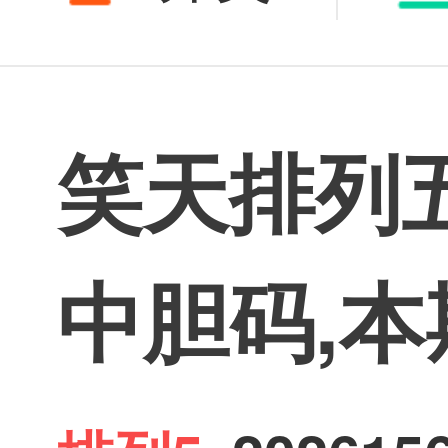
笑天排列
中胆码,