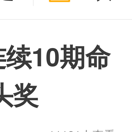
续10期命
头奖