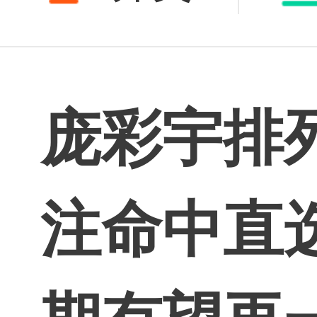
庞彩宇排
注命中直
期有望再